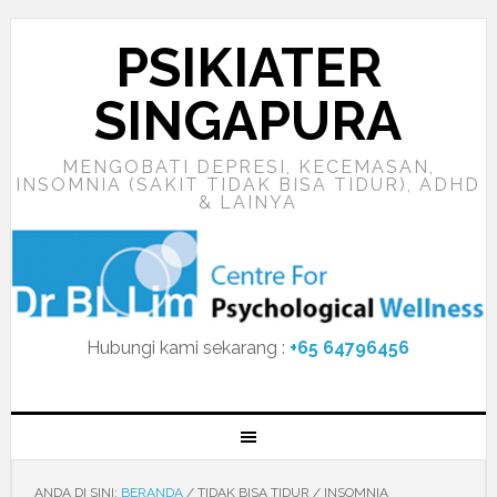
PSIKIATER
SINGAPURA
MENGOBATI DEPRESI, KECEMASAN,
INSOMNIA (SAKIT TIDAK BISA TIDUR), ADHD
& LAINYA
Hubungi kami sekarang :
+65 64796456
ANDA DI SINI:
BERANDA
/
TIDAK BISA TIDUR / INSOMNIA