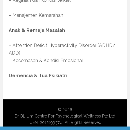
– Kegilaan dan kondisi terkait
– Manajemen Kemarahan
Anak & Remaja Masalah
– Attention Deficit Hyperactivity Disorder (ADHD/
ADD)
– Kecemasan & Kondisi Emosional
Demensia & Tua Psikiatri
© 2026
Dr BL Lim Centre For Psychological Wellness Pte Ltd
(UEN: 201219937C) All Rights Reserved
Catat masuk